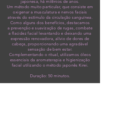
japonesa, há milênios de anos.
Um método muito particular, que consiste em
oxigenar a musculatura e nervos faciais
através do estímulo da circulação sanguínea.
Como alguns dos benefícios, destacamos
a prevenção e suavização de rugas, combate
a flacidez facial levantando e deixando uma
expressão renovadora, alívio de dores de
cabeça, proporcionando uma agradável
sensação de bem estar.
Complementando o ritual, utilizamos óleos
essenciais da aromaterapia e higienização
facial utilizando o método japonês Kirei.
Duração: 50 minutos.