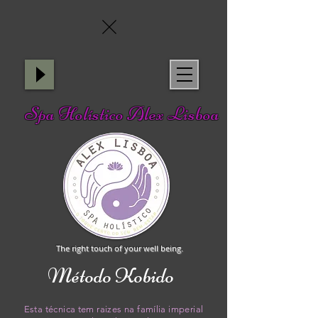
Spa Holístico Alex Lisboa
The right touch of your well being.
Método Kobido
Esta técnica tem raizes na família imperial